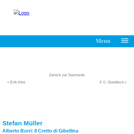
Menu
Start
Friedrich-
Hundt-
Zurück zur Startseite
Gesellschaft
« Erik Hinz
F. C. Gundlach »
Kontakt
Impressum
Stefan Müller
Alberto Burri: Il Cretto di Gibellina