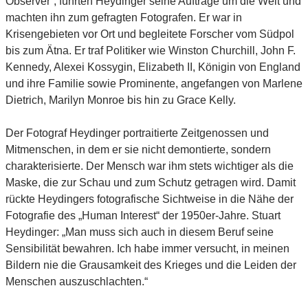
Observer“, führten Heydinger seine Aufträge um die Welt und
machten ihn zum gefragten Fotografen. Er war in
Krisengebieten vor Ort und begleitete Forscher vom Südpol
bis zum Ätna. Er traf Politiker wie Winston Churchill, John F.
Kennedy, Alexei Kossygin, Elizabeth II, Königin von England
und ihre Familie sowie Prominente, angefangen von Marlene
Dietrich, Marilyn Monroe bis hin zu Grace Kelly.
Der Fotograf Heydinger portraitierte Zeitgenossen und
Mitmenschen, in dem er sie nicht demontierte, sondern
charakterisierte. Der Mensch war ihm stets wichtiger als die
Maske, die zur Schau und zum Schutz getragen wird. Damit
rückte Heydingers fotografische Sichtweise in die Nähe der
Fotografie des „Human Interest“ der 1950er-Jahre. Stuart
Heydinger: „Man muss sich auch in diesem Beruf seine
Sensibilität bewahren. Ich habe immer versucht, in meinen
Bildern nie die Grausamkeit des Krieges und die Leiden der
Menschen auszuschlachten.“